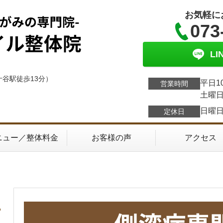
お気軽に
073
L
十谷駅徒歩13分）
平日1
営業時間
土曜日
日曜
定休日
ニュー／整体料金
お客様の声
アクセス