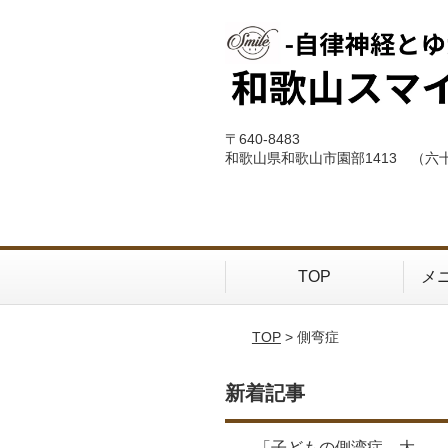
〒640-8483
和歌山県和歌山市園部1413 （六
TOP
メ
TOP
> 側弯症
新着記事
「子どもの側湾症、大