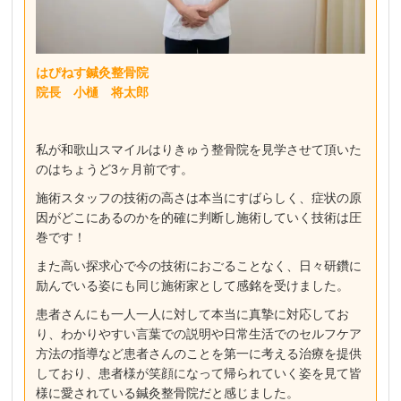
はぴねす鍼灸整骨院
院長 小樋 将太郎
私が和歌山スマイルはりきゅう整骨院を見学させて頂いた
のはちょうど3ヶ月前です。
施術スタッフの技術の高さは本当にすばらしく、症状の原
因がどこにあるのかを的確に判断し施術していく技術は圧
巻です！
また高い探求心で今の技術におごることなく、日々研鑽に
励んでいる姿にも同じ施術家として感銘を受けました。
患者さんにも一人一人に対して本当に真摯に対応してお
り、わかりやすい言葉での説明や日常生活でのセルフケア
方法の指導など患者さんのことを第一に考える治療を提供
しており、患者様が笑顔になって帰られていく姿を見て皆
様に愛されている鍼灸整骨院だと感じました。