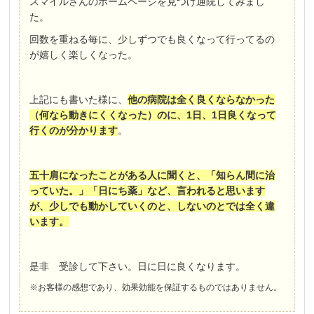
スマイルさんのホームページを見つけ通院してみまし
た。
回数を重ねる毎に、少しずつでも良くなって行ってるの
が嬉しく楽しくなった。
上記にも書いた様に、
他の病院は全く良くならなかった
（何なら動きにくくなった）のに、
1
日、
1
日良くなって
行くのが分かります
。
五十肩になったことがある人に聞くと、「知らん間に治
っていた。」「日にち薬」など、言われると思います
が、少しでも動かしていくのと、しないのとでは全く違
います。
是非 受診して下さい。日に日に良くなります。
※お客様の感想であり、効果効能を保証するものではありません。