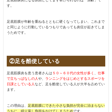
足底筋膜炎になる原因としてまず挙げられるのは「加齢」で
す。
足底筋膜が年齢を重ねるとともに硬くなってしまい、これまで
と同じように行動しているつもりであっても炎症が起きてしま
うためです。
②足を酷使している
足底筋膜炎を患う患者さんは
５０～６０代の女性が多く
、
仕事
で立ちっぱなしの人
や、
ランニングをはじめとするスポーツを
日課としている人
など、足を酷使している人が大半を占めてい
ます。
この理由は、
足底筋膜にできた小さな負担が完全に治まらない
うちに、繰り返し負担をかけてしまうため
です。