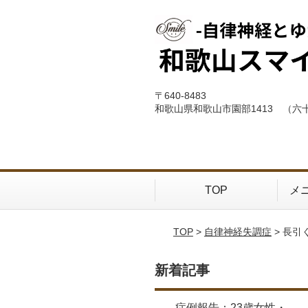
〒640-8483
和歌山県和歌山市園部1413 （六
TOP
メ
TOP
>
自律神経失調症
> 長引
新着記事
症例報告：23歳女性・