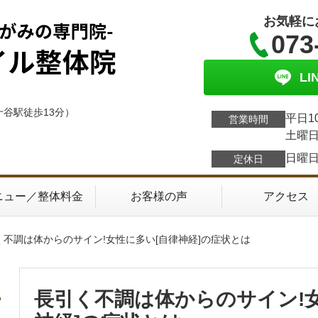
お気軽に
073
L
十谷駅徒歩13分）
平日1
営業時間
土曜日
日曜
定休日
ニュー／整体料金
お客様の声
アクセス
く不調は体からのサイン!女性に多い[自律神経]の症状とは
長引く不調は体からのサイン!