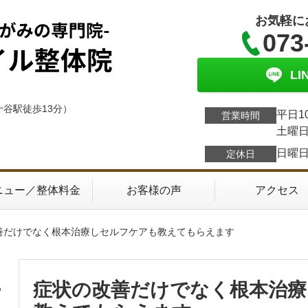
お気軽に
073
L
十谷駅徒歩13分）
平日1
営業時間
土曜日
日曜
定休日
ニュー／整体料金
お客様の声
アクセス
改善だけでなく根本治療しセルフケアも教えてもらえます
症状の改善だけでなく根本治