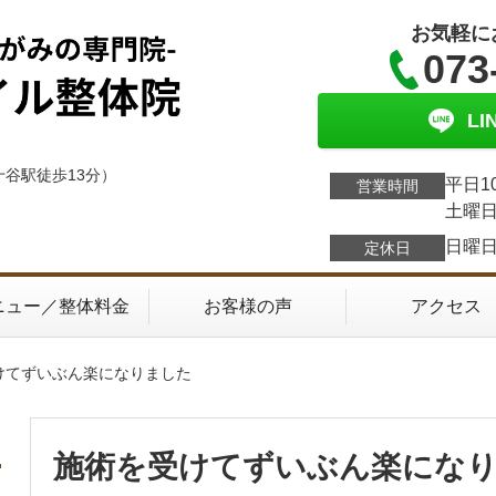
お気軽に
073
L
十谷駅徒歩13分）
平日1
営業時間
土曜日
日曜
定休日
ニュー／整体料金
お客様の声
アクセス
けてずいぶん楽になりました
施術を受けてずいぶん楽にな