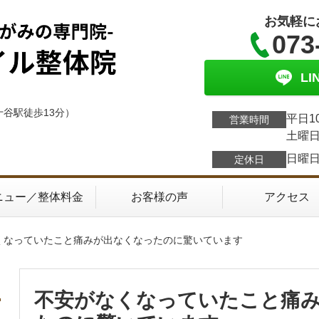
お気軽に
073
L
十谷駅徒歩13分）
平日1
営業時間
土曜日
日曜
定休日
ニュー／整体料金
お客様の声
アクセス
なくなっていたこと痛みが出なくなったのに驚いています
不安がなくなっていたこと痛