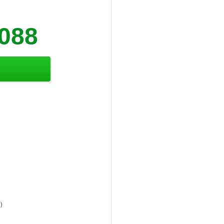
5088
）