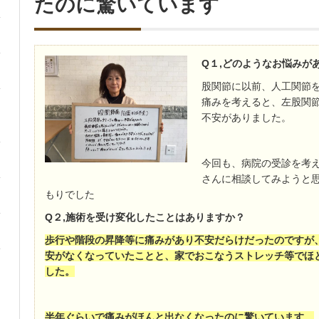
たのに驚いています
Q１,どのようなお悩みが
股関節に以前、人工関節
痛みを考えると、左股関
不安がありました。
今回も、病院の受診を考
さんに相談してみようと
もりでした
Q２,施術を受け変化したことはありますか？
歩行や階段の昇降等に痛みがあり不安だらけだったのですが
安がなくなっていたことと、家でおこなうストレッチ等でほ
した。
半年ぐらいで痛みがほんと出なくなったのに驚いています。