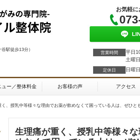
お気軽に
073
L
十谷駅徒歩13分）
平日1
営業時間
土曜日
日曜
定休日
ニュー／整体料金
お客様の声
アクセス
が重く、授乳中等様々な理由でお薬が飲めなくて困っている人は、ぜひと
生理痛が重く、授乳中等様々な