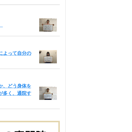
。
によって自分の
か、どう身体を
が多く、通院す