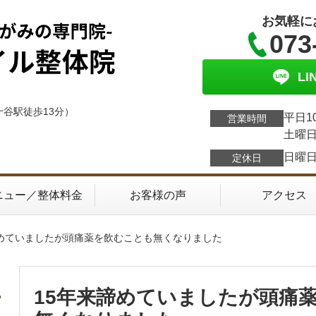
お気軽に
073
L
十谷駅徒歩13分）
平日1
営業時間
土曜日
日曜
定休日
ニュー／整体料金
お客様の声
アクセス
諦めていましたが頭痛薬を飲むことも無くなりました
15年来諦めていましたが頭痛