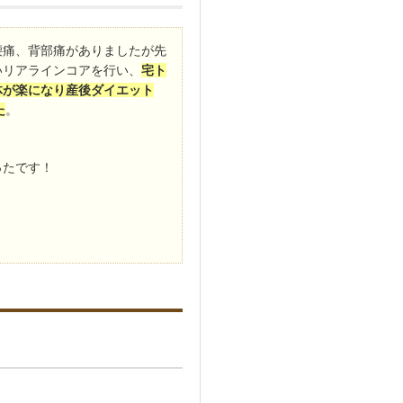
腰痛、背部痛がありましたが先
いリアラインコアを行い、
宅ト
体が楽になり産後ダイエット
た
。
ったです！