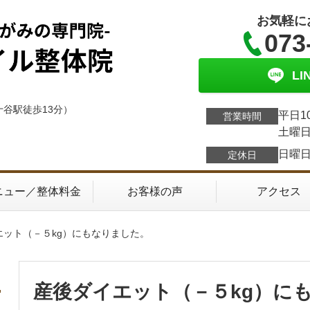
お気軽に
073
L
十谷駅徒歩13分）
平日1
営業時間
土曜日
日曜
定休日
ニュー／整体料金
お客様の声
アクセス
エット（－５kg）にもなりました。
産後ダイエット（－５kg）に