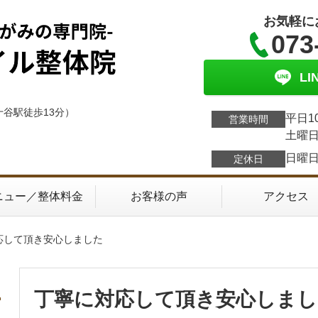
お気軽に
073
L
十谷駅徒歩13分）
平日1
営業時間
土曜日
日曜
定休日
ニュー／整体料金
お客様の声
アクセス
応して頂き安心しました
丁寧に対応して頂き安心しまし