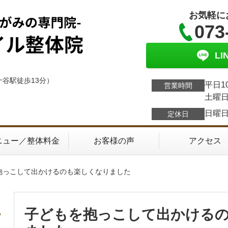
お気軽に
073
L
十谷駅徒歩13分）
平日1
営業時間
土曜日
日曜
定休日
ニュー／整体料金
お客様の声
アクセス
を抱っこして出かけるのも楽しくなりました
子どもを抱っこして出かける