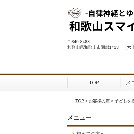
〒640-8483
和歌山県和歌山市園部1413 （六
TOP
メ
TOP
>
お客様の声
> 子ども
メニュー
初めての方へ