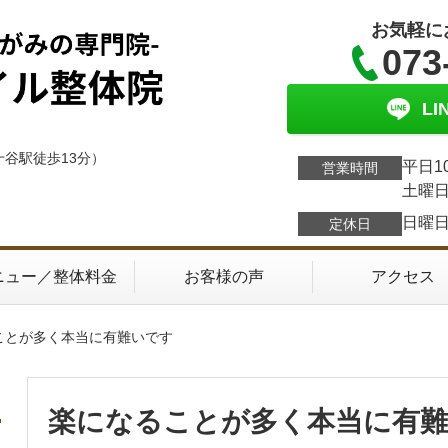
お気軽に
073
L
十谷駅徒歩13分）
平日1
営業時間
土曜日
日曜
定休日
ニュー／整体料金
お客様の声
アクセス
ことが多く本当に有難いです
楽になることが多く本当に有