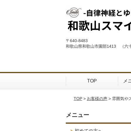
〒640-8483
和歌山県和歌山市園部1413 （六
TOP
メ
TOP
>
お客様の声
> 雰囲気
メニュー
初めての方へ