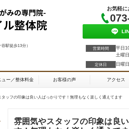
お気軽に
073
L
十谷駅徒歩13分）
平日1
営業時間
土曜日
日曜
定休日
ニュー／整体料金
お客様の声
アクセス
やスタッフの印象は良い人ばっかりです！無理もなく楽しく通えてます
雰囲気やスタッフの印象は良