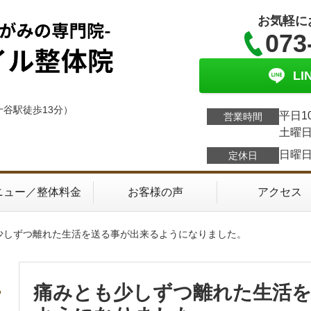
お気軽に
073
L
十谷駅徒歩13分）
平日1
営業時間
土曜日
日曜
定休日
ニュー／整体料金
お客様の声
アクセス
も少しずつ離れた生活を送る事が出来るようになりました。
痛みとも少しずつ離れた生活を