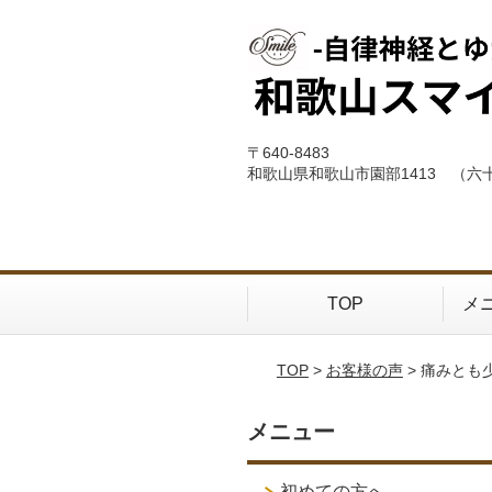
〒640-8483
和歌山県和歌山市園部1413 （六
TOP
メ
TOP
>
お客様の声
> 痛みと
メニュー
初めての方へ