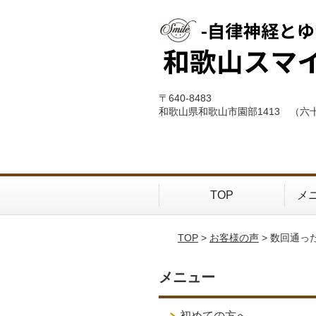
〒640-8483
和歌山県和歌山市園部1413 （六
TOP
メ
TOP
>
お客様の声
> 数回通
メニュー
初めての方へ