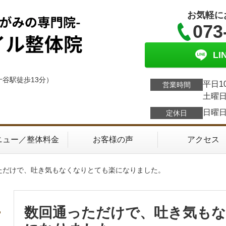
お気軽に
073
L
十谷駅徒歩13分）
平日1
営業時間
土曜日
日曜
定休日
ニュー／整体料金
お客様の声
アクセス
っただけで、吐き気もなくなりとても楽になりました。
数回通っただけで、吐き気も