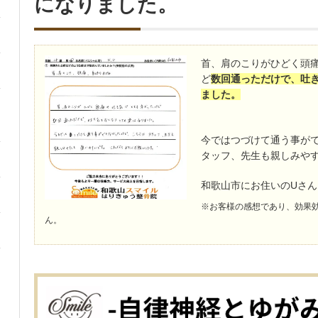
になりました。
首、肩のこりがひどく頭
ど
数回通っただけで、吐
ました。
今ではつづけて通う事が
タッフ、先生も親しみや
和歌山市にお住いのUさん
※お客様の感想であり、効果
ん。