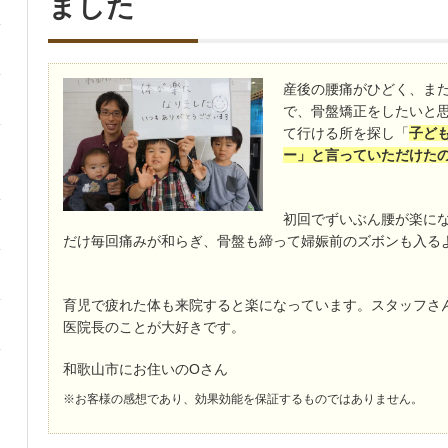
ました
産後の腰痛がひどく、ま
で、骨盤矯正をしたいと思
て行ける所を探し「
子ど
ー」と言っていただけた
初回でずいぶん腰が楽に
だけ毎回痛みが和らぎ、骨盤も締って婦娠前のズボンも入る
育児で疲れた体も来院すると楽になっています。スタッフさ
医院長のことが大好きです。
和歌山市にお住いのOさん
※お客様の感想であり、効果効能を保証するものではありません。