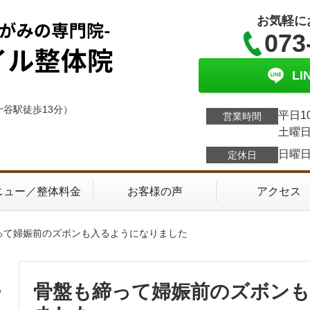
お気軽に
073
L
十谷駅徒歩13分）
平日1
営業時間
土曜日
日曜
定休日
ニュー／整体料金
お客様の声
アクセス
締って婦娠前のズボンも入るようになりました
骨盤も締って婦娠前のズボン