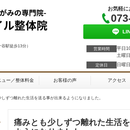
お気軽に
073
L
十谷駅徒歩13分）
平日1
営業時間
土曜日
日曜
定休日
ニュー／整体料金
お客様の声
アクセス
も少しずつ離れた生活を送る事が出来るようになりました。
痛みとも少しずつ離れた生活を