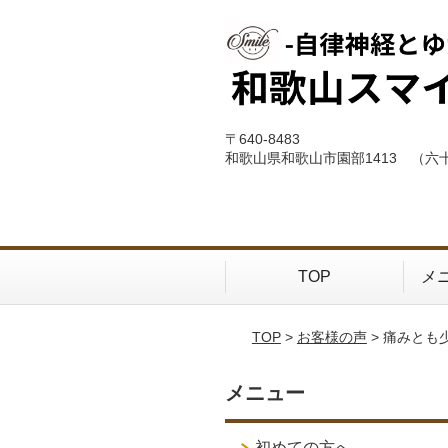
〒640-8483
和歌山県和歌山市園部1413 （六
TOP
メ
TOP
>
お客様の声
> 痛みと
メニュー
初めての方へ