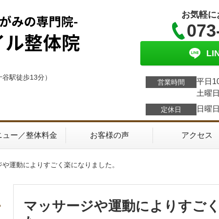
お気軽に
073
L
十谷駅徒歩13分）
平日1
営業時間
土曜日
日曜
定休日
ニュー／整体料金
お客様の声
アクセス
ジや運動によりすごく楽になりました。
マッサージや運動によりすご