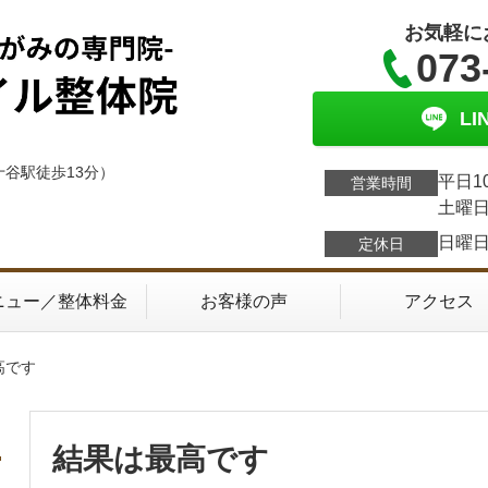
お気軽に
073
L
十谷駅徒歩13分）
平日1
営業時間
土曜日
日曜
定休日
ニュー／整体料金
お客様の声
アクセス
高です
結果は最高です