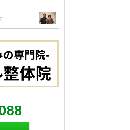
た
5088