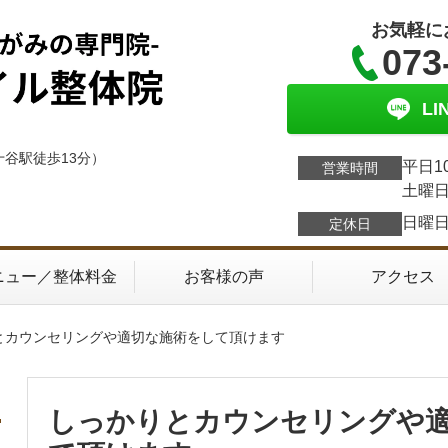
お気軽に
073
L
十谷駅徒歩13分）
平日1
営業時間
土曜日
日曜
定休日
ニュー／整体料金
お客様の声
アクセス
りとカウンセリングや適切な施術をして頂けます
しっかりとカウンセリングや