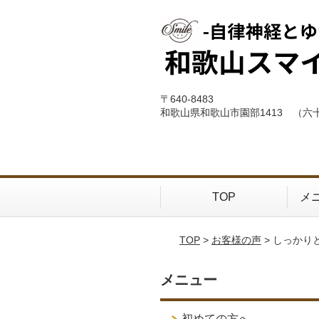
〒640-8483
和歌山県和歌山市園部1413 （六
TOP
メ
TOP
>
お客様の声
> しっか
メニュー
初めての方へ