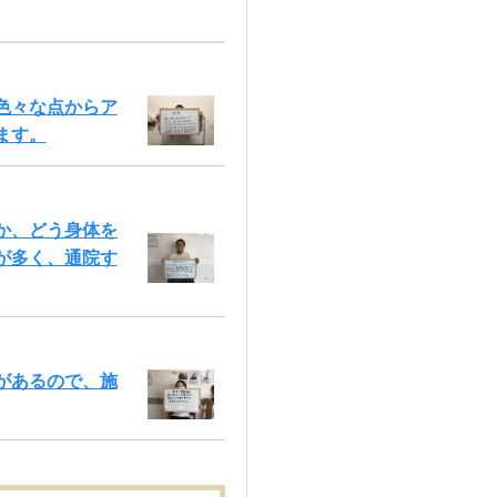
色々な点からア
ます。
か、どう身体を
が多く、通院す
があるので、施