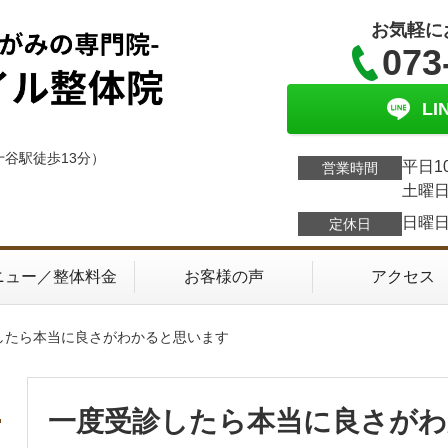
お気軽に
073
L
十谷駅徒歩13分）
平日1
営業時間
土曜日
日曜
定休日
ニュー／整体料金
お客様の声
アクセス
したら本当に良さがわかると思います
一度受診したら本当に良さが