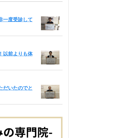
非一度受診して
！以前よりも体
ただいたのでと