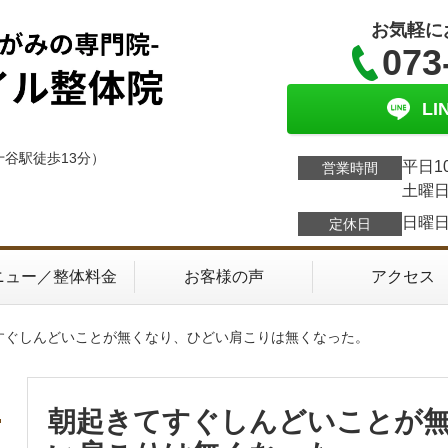
お気軽に
073
L
十谷駅徒歩13分）
平日1
営業時間
土曜日
日曜
定休日
ニュー／整体料金
お客様の声
アクセス
てすぐしんどいことが無くなり、ひどい肩こりは無くなった。
朝起きてすぐしんどいことが