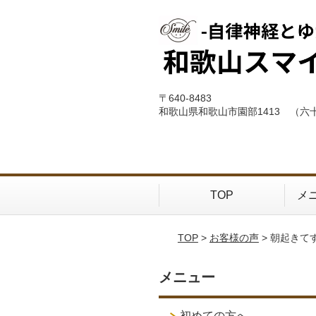
〒640-8483
和歌山県和歌山市園部1413 （六
TOP
メ
TOP
>
お客様の声
> 朝起き
メニュー
初めての方へ