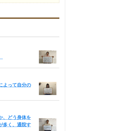
。
によって自分の
か、どう身体を
が多く、通院す