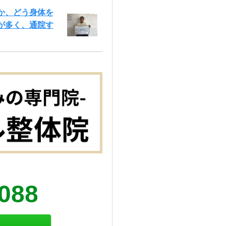
か、どう身体を
が多く、通院す
5088