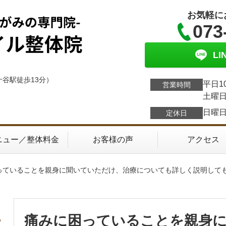
お気軽に
073
L
十谷駅徒歩13分）
平日1
営業時間
土曜日
日曜
定休日
ニュー／整体料金
お客様の声
アクセス
困っていることを親身に聞いていただけ、治療についても詳しく説明して
痛みに困っていることを親身