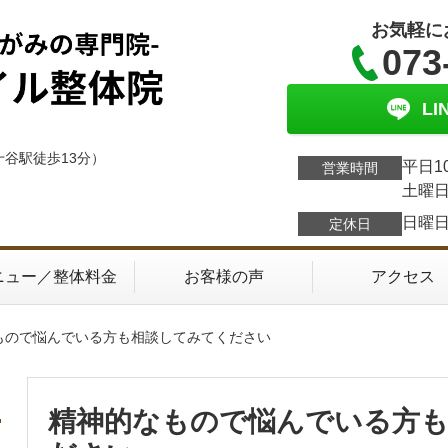
お気軽に
073
L
十谷駅徒歩13分）
平日1
営業時間
土曜日
日曜
定休日
ニュー／整体料金
お客様の声
アクセス
なもので悩んでいる方も相談してみてください
精神的なもので悩んでいる方