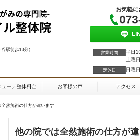
お気軽に
073
L
十谷駅徒歩13分）
平日1
営業時間
土曜日
日曜
定休日
ニュー／整体料金
お客様の声
アクセス
は全然施術の仕方が違います
他の院では全然施術の仕方が違