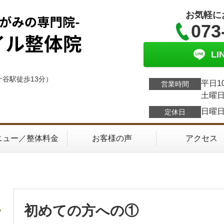
お気軽に
073
L
十谷駅徒歩13分）
平日1
営業時間
土曜日
日曜
定休日
ニュー／整体料金
お客様の声
アクセス
初めての方への①