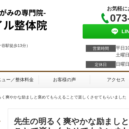
お気軽に
073
L
十谷駅徒歩13分）
平日1
営業時間
土曜日
日曜
定休日
ニュー／整体料金
お客様の声
アクセス
明るく爽やかな励ましと褒めてもらえることで楽しくさせてもらいました
先生の明るく爽やかな励まし