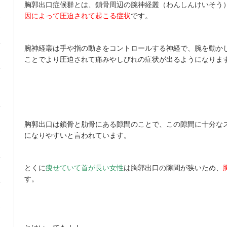
胸郭出口症候群とは、鎖骨周辺の腕神経叢（わんしんけいそう
因によって圧迫されて起こる症状
です。
腕神経叢は手や指の動きをコントロールする神経で、腕を動か
ことでより圧迫されて痛みやしびれの症状が出るようになりま
胸郭出口は鎖骨と肋骨にある隙間のことで、この隙間に十分な
になりやすいと言われています。
とくに
痩せていて首が長い女性
は胸郭出口の隙間が狭いため、
す。