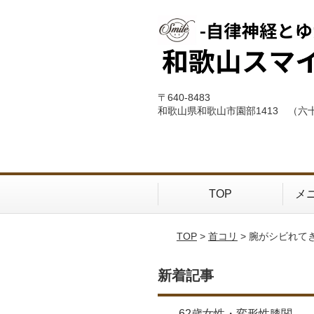
〒640-8483
和歌山県和歌山市園部1413 （六
TOP
メ
TOP
>
首コリ
> 腕がシビれて
新着記事
62歳女性・変形性膝関