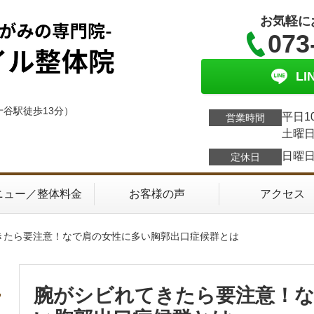
お気軽に
073
L
十谷駅徒歩13分）
平日1
営業時間
土曜日
日曜
定休日
ニュー／整体料金
お客様の声
アクセス
きたら要注意！なで肩の女性に多い胸郭出口症候群とは
腕がシビれてきたら要注意！な