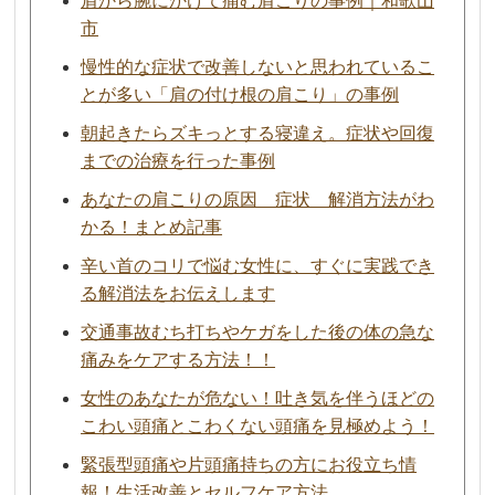
肩から腕にかけて痛む肩こりの事例｜和歌山
市
慢性的な症状で改善しないと思われているこ
とが多い「肩の付け根の肩こり」の事例
朝起きたらズキっとする寝違え。症状や回復
までの治療を行った事例
あなたの肩こりの原因 症状 解消方法がわ
かる！まとめ記事
辛い首のコリで悩む女性に、すぐに実践でき
る解消法をお伝えします
交通事故むち打ちやケガをした後の体の急な
痛みをケアする方法！！
女性のあなたが危ない！吐き気を伴うほどの
こわい頭痛とこわくない頭痛を見極めよう！
緊張型頭痛や片頭痛持ちの方にお役立ち情
報！生活改善とセルフケア方法