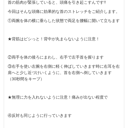
首の筋肉が緊張していると、頭痛を引き起こすんです!!
今回はそんな頭痛に効果的な首のストレッチをご紹介します。
①両腕を体の横に垂らした状態で両足を腰幅に開いて立ちます
★背筋はピシっと！背中が丸まらないように注意！
②両手を体の後ろにまわし、右手で左手首を握ります
③右手を使い左腕を右側に軽く伸ばしていきます時に右耳を右
肩へと少し近づけいくように、首を右側へ倒していきます
（30秒間をキープ）
★無理に力を入れないように注意！痛みが出ない程度で
④反対も同じように行っていきます