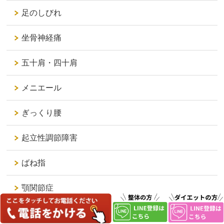
足のしびれ
坐骨神経痛
五十肩・四十肩
メニエール
ぎっくり腰
起立性調節障害
ばね指
顎関節症
PMS（月経前症候群）