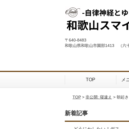
〒640-8483
和歌山県和歌山市園部1413 （六
TOP
メ
TOP
>
非公開: 寝違え
> 朝起
新着記事
どうにかしたい！デス