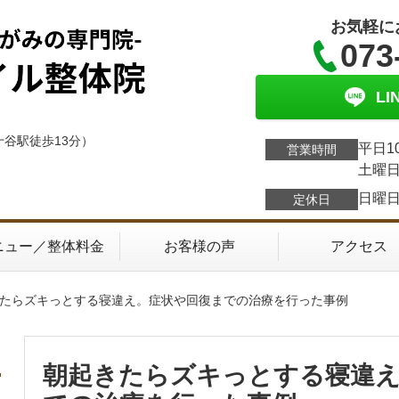
お気軽に
073
L
十谷駅徒歩13分）
平日1
営業時間
土曜日
日曜
定休日
ニュー／整体料金
お客様の声
アクセス
きたらズキっとする寝違え。症状や回復までの治療を行った事例
朝起きたらズキっとする寝違え