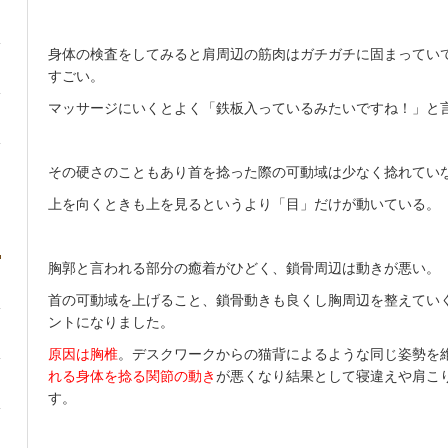
身体の検査をしてみると肩周辺の筋肉はガチガチに固まってい
すごい。
マッサージにいくとよく「鉄板入っているみたいですね！」と
その硬さのこともあり首を捻った際の可動域は少なく捻れてい
上を向くときも上を見るというより「目」だけが動いている。
胸郭と言われる部分の癒着がひどく、鎖骨周辺は動きが悪い。
首の可動域を上げること、鎖骨動きも良くし胸周辺を整えてい
ントになりました。
原因は胸椎
。デスクワークからの猫背によるような同じ姿勢を
れる身体を捻る関節の動き
が悪くなり結果として寝違えや肩こ
す。