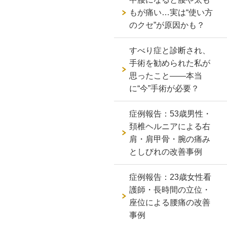
もが痛い…実は“使い方
のクセ”が原因かも？
すべり症と診断され、
手術を勧められた私が
思ったこと――本当
に“今”手術が必要？
症例報告：53歳男性・
頚椎ヘルニアによる右
肩・肩甲骨・腕の痛み
としびれの改善事例
症例報告：23歳女性看
護師・長時間の立位・
座位による腰痛の改善
事例