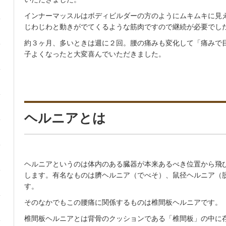
インナーマッスルはボディビルダーの方のようにムキムキに見
じわじわと動きがでてくるような筋肉ですので継続が必要でし
約３ヶ月、多いときは週に２回。腰の痛みも変化して「痛みで
子よくなったと大変喜んでいただきました。
ヘルニアとは
ヘルニアというのは体内のある臓器が本来あるべき位置から飛
します。有名なものは臍ヘルニア（でべそ）、鼠径ヘルニア（
す。
そのなかでもこの腰痛に関係するものは椎間板ヘルニアです。
椎間板ヘルニアとは背骨のクッションである「椎間板」の中に