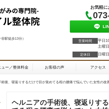
お気軽に
073
L
十谷駅徒歩13分）
平日1
営業時間
土曜日
日曜
定休日
ニュー／整体料金
お客様の声
アクセス
の手術後、寝返りするだけで目が覚めてる程の腰痛で悩んでいた女性の改
ヘルニアの手術後、寝返りす