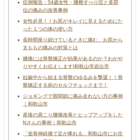
症例報告：54歳女性・腰椎すべり症と多部
位の痛みの改善事例
女性必見！！お尻がキレイに見えるためにた
った１つの体の使い方
長時間座り続けているときに痛む、お尻から
太ももの痛みの対策とは
腰痛には骨盤矯正が効果があるのか？わかや
りやすくお伝えします|和歌山市岩出市
妊娠中から始まる骨盤のゆるみを撃退！！骨
盤矯正する前のセルフチェックまで！
ジョギングで股関節に痛み走れない方の事例
｜和歌山市
産後の肩こり腰痛改善とヒップアップをした
Nさんの事例｜和歌山市
「坐骨神経痛で足が痺れる」和歌山市にお住