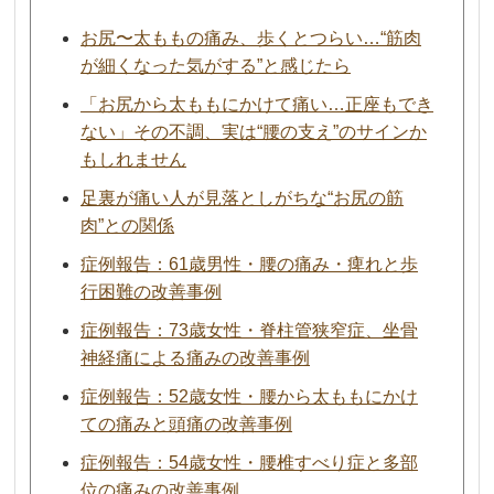
お尻〜太ももの痛み、歩くとつらい…“筋肉
が細くなった気がする”と感じたら
「お尻から太ももにかけて痛い…正座もでき
ない」その不調、実は“腰の支え”のサインか
もしれません
足裏が痛い人が見落としがちな“お尻の筋
肉”との関係
症例報告：61歳男性・腰の痛み・痺れと歩
行困難の改善事例
症例報告：73歳女性・脊柱管狭窄症、坐骨
神経痛による痛みの改善事例
症例報告：52歳女性・腰から太ももにかけ
ての痛みと頭痛の改善事例
症例報告：54歳女性・腰椎すべり症と多部
位の痛みの改善事例