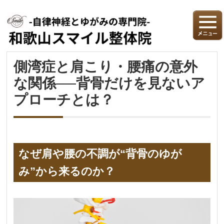
側湾症と肩こり・腰痛の意外
な関係──背骨だけを見ないア
プローチとは？
なぜ肩や腰の不調が“背骨のゆが
み”から来るのか？