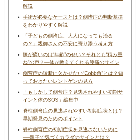
解説
手術が必要なケースとは？側湾症の判断基準
をわかりやすく解説
「子どもの側湾症、大人になっても治る
の？」親御さんの不安に寄り添う考え方
膝が痛いのは“年齢”のせい？それとも“積み重
ね”の声？—体が教えてくれる膝痛のサイン
側弯症の診断に欠かせない“Cobb角”とは？知
っておきたいレントゲンの見方
「もしかして側弯症？見逃されやすい初期サ
インと体のSOS」編集中
脊柱側弯症の見逃されやすい初期症状とは？
早期発見のためのポイント
脊柱側弯症の初期症状を見逃さないために
──親子で気づくカラダのサインとは？