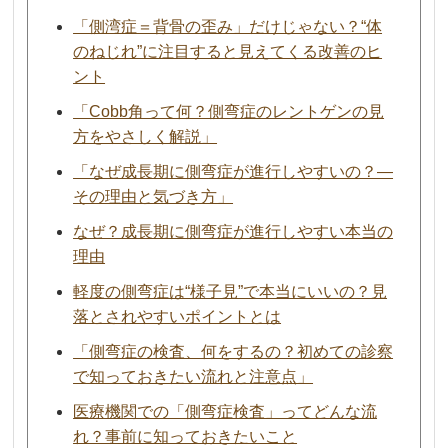
「側湾症＝背骨の歪み」だけじゃない？“体
のねじれ”に注目すると見えてくる改善のヒ
ント
「Cobb角って何？側弯症のレントゲンの見
方をやさしく解説」
「なぜ成長期に側弯症が進行しやすいの？―
その理由と気づき方」
なぜ？成長期に側弯症が進行しやすい本当の
理由
軽度の側弯症は“様子見”で本当にいいの？見
落とされやすいポイントとは
「側弯症の検査、何をするの？初めての診察
で知っておきたい流れと注意点」
医療機関での「側弯症検査」ってどんな流
れ？事前に知っておきたいこと