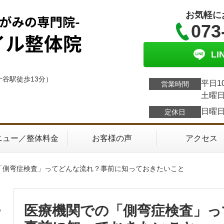
お気軽に
073
L
十谷駅徒歩13分）
平日1
営業時間
土曜日
日曜
定休日
ニュー／整体料金
お客様の声
アクセス
の「側弯症検査」ってどんな流れ？事前に知っておきたいこと
医療機関での「側弯症検査」っ