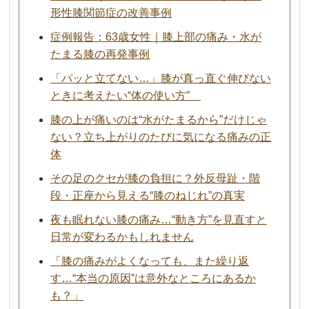
形性膝関節症の改善事例
症例報告：63歳女性｜膝上部の痛み・水が
たまる膝の再発事例
「パッと立てない…」膝が真っ直ぐ伸びない
ときに考えたい“体の使い方”
膝の上が痛いのは“水がたまるから”だけじゃ
ない？立ち上がりのたびに気になる痛みの正
体
その足のクセが膝の負担に？外反母趾・階
段・正座から見える“膝のねじれ”の真実
夜も眠れない膝の痛み…“動き方”を見直すと
日常が変わるかもしれません
「膝の痛みがよくなっても、また繰り返
す…“本当の原因”は意外なところにあるか
も？」