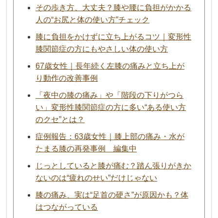
その歩き方、大丈夫？膝や腰に負担がかかる
人の“お尻と体の使い方”チェック
膝に負担をかけずに立ち上がるコツ｜変形性
膝関節症の方にもやさしい体の使い方
67歳女性｜長年続く左膝の痛みと立ち上が
り動作の改善事例
「夜中の膝の痛み」や「階段の下りがつら
い」変形性膝関節症の方に多い“ある使い方
のクセ”とは？
症例報告：63歳女性｜膝上部の痛み・水が
たまる膝の再発事例 編集中
じっとしていると膝が痛む？踏ん張りがきか
ないのは“疲れのせい”だけじゃない
膝の痛み、実は“足首の硬さ”が原因かも？体
はつながっている