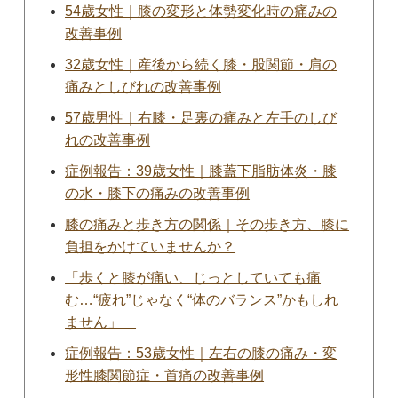
54歳女性｜膝の変形と体勢変化時の痛みの
改善事例
32歳女性｜産後から続く膝・股関節・肩の
痛みとしびれの改善事例
57歳男性｜右膝・足裏の痛みと左手のしび
れの改善事例
症例報告：39歳女性｜膝蓋下脂肪体炎・膝
の水・膝下の痛みの改善事例
膝の痛みと歩き方の関係｜その歩き方、膝に
負担をかけていませんか？
「歩くと膝が痛い、じっとしていても痛
む…“疲れ”じゃなく“体のバランス”かもしれ
ません」
症例報告：53歳女性｜左右の膝の痛み・変
形性膝関節症・首痛の改善事例