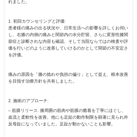
れました。
1. 初回カウンセリングと評価:
患者様の痛みの出る状況や、日常生活への影響を詳しくお伺い
し、右膝の内側の痛みと関節内の水分貯留、さらに変形性膝関
節症と診断されな内容も確認、そして当院ならではの検査や評
価を行いどのように改善していけるのかとして関節の不安定さ
を評価。
痛みの原因を「膝の捻れや負担の偏り」として捉え、根本改善
を目指す治療方針を共有しました。
2. 施術のアプローチ:
– 筋膜リリース: 膝周囲の筋肉や筋膜の癒着を丁寧にほぐし、
血流と柔軟性を改善。他にも足趾の動作制限を顕著に見られ外
反母趾になっていました。足趾が動かないことも影響。