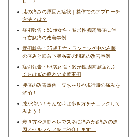
ローチ
膝の痛みの原因と症状｜整体でのアプローチ
方法とは？
症例報告：51歳女性・変形性膝関節症に伴
う右膝痛の改善事例
症例報告：35歳男性・ランニング中の右膝
の痛みと膝蓋下脂肪帯の問題の改善事例
症例報告：66歳女性・変形性膝関節症とふ
くらはぎの痺れの改善事例
膝痛の改善事例：立ち座りや歩行時の痛みを
解消！
膝が痛い！そんな時は歩き方をチェックして
みよう！
歩き方や運動不足でスネに痛みが⁈痛みの原
因とセルフケアをご紹介します。