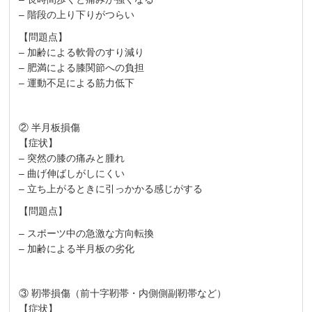
– 階段の上り下りがつらい
【問題点】
– 加齢による軟骨のすり減り
– 肥満による膝関節への負担
– 運動不足による筋力低下
② 半月板損傷
【症状】
– 突然の膝の痛みと腫れ
– 曲げ伸ばしがしにくい
– 立ち上がるときに引っかかる感じがする
【問題点】
– スポーツ中の急激な方向転換
– 加齢による半月板の劣化
③ 靭帯損傷（前十字靭帯・内側側副靭帯など）
【症状】