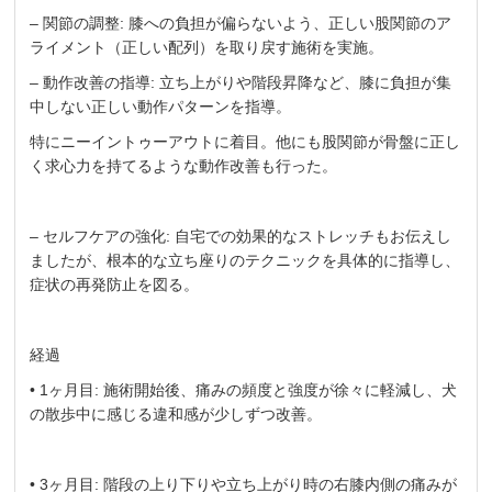
– 関節の調整: 膝への負担が偏らないよう、正しい股関節のア
ライメント（正しい配列）を取り戻す施術を実施。
– 動作改善の指導: 立ち上がりや階段昇降など、膝に負担が集
中しない正しい動作パターンを指導。
特にニーイントゥーアウトに着目。他にも股関節が骨盤に正し
く求心力を持てるような動作改善も行った。
– セルフケアの強化: 自宅での効果的なストレッチもお伝えし
ましたが、根本的な立ち座りのテクニックを具体的に指導し、
症状の再発防止を図る。
経過
• 1ヶ月目: 施術開始後、痛みの頻度と強度が徐々に軽減し、犬
の散歩中に感じる違和感が少しずつ改善。
• 3ヶ月目: 階段の上り下りや立ち上がり時の右膝内側の痛みが