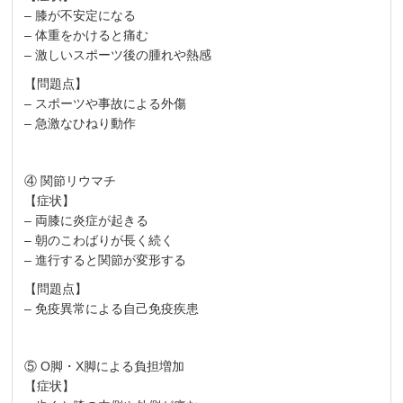
– 膝が不安定になる
– 体重をかけると痛む
– 激しいスポーツ後の腫れや熱感
【問題点】
– スポーツや事故による外傷
– 急激なひねり動作
④ 関節リウマチ
【症状】
– 両膝に炎症が起きる
– 朝のこわばりが長く続く
– 進行すると関節が変形する
【問題点】
– 免疫異常による自己免疫疾患
⑤ O脚・X脚による負担増加
【症状】