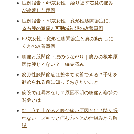
症例報告：46歳女性・繰り返す右膝の痛み
が改善した症例
症例報告：70歳女性・変形性膝関節症によ
る右膝の激痛と可動域制限の改善事例
62歳女性・変形性膝関節症と肩の動かしに
くさの改善事例
膝痛と股関節・腰のつながり｜痛みの根本原
因は膝じゃない？ 編集済み
変形性膝関節症は整体で改善できる？手術を
勧められる前に知っておきたいこと
病院では異常なし？原因不明の膝痛と姿勢の
関係とは
朝、立ち上がると膝が痛い原因とは？踏ん張
れない・ズキッと痛む方へ体の仕組みから解
説