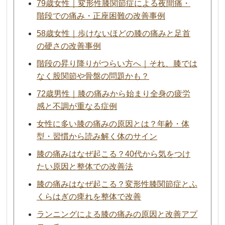
79歳女性｜変形性膝関節症による夜間痛・
階段での痛み・正座困難の改善事例
58歳女性｜歩けないほどの膝の痛みと足首
の硬さの改善事例
階段の昇り降りがつらい方へ｜それ、膝では
なく股関節や骨盤の問題かも？
72歳男性｜膝の痛みから始まり全身の疲労
感と不調が重なる症例
女性に多い膝の痛みの原因とは？年齢・体
型・習慣から読み解く体のサイン
膝の痛みはなぜ起こる？40代から気をつけ
たい原因と整体での改善法
膝の痛みはなぜ起こる？変形性膝関節症とふ
くらはぎの痺れを整体で改善
ランニングによる膝の痛みの原因と改善アプ