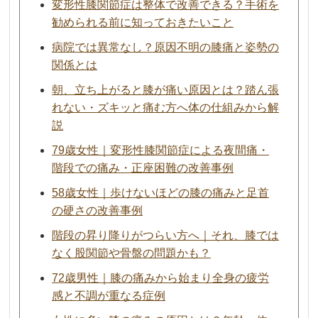
変形性膝関節症は整体で改善できる？手術を
勧められる前に知っておきたいこと
病院では異常なし？原因不明の膝痛と姿勢の
関係とは
朝、立ち上がると膝が痛い原因とは？踏ん張
れない・ズキッと痛む方へ体の仕組みから解
説
79歳女性｜変形性膝関節症による夜間痛・
階段での痛み・正座困難の改善事例
58歳女性｜歩けないほどの膝の痛みと足首
の硬さの改善事例
階段の昇り降りがつらい方へ｜それ、膝では
なく股関節や骨盤の問題かも？
72歳男性｜膝の痛みから始まり全身の疲労
感と不調が重なる症例