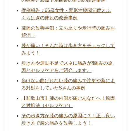
の痛みと膝蓋下脂肪帯の問題の改善事例
症例報告：66歳女性・変形性膝関節症とふ
くらはぎの痺れの改善事例
膝痛の改善事例：立ち座りや歩行時の痛みを
解消！
膝が痛い！そんな時は歩き方をチェックして
みよう！
歩き方や運動不足でスネに痛みが⁈痛みの原
因とセルフケアをご紹介します。
歩けない曲げれない膝の痛みで注射や薬によ
る対処をしていたSさんの事例
【和歌山市】膝の内側が痛むあなたへ！原因
と対処法（セルフケア）
その歩き方が膝の痛みの原因に？！正し良い
歩き方で膝の痛みを改善しよう！