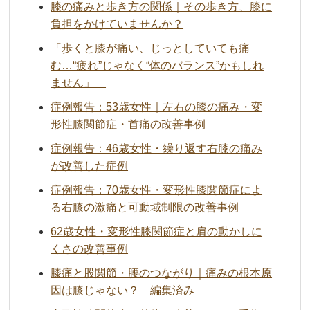
膝の痛みと歩き方の関係｜その歩き方、膝に
負担をかけていませんか？
「歩くと膝が痛い、じっとしていても痛
む…“疲れ”じゃなく“体のバランス”かもしれ
ません」
症例報告：53歳女性｜左右の膝の痛み・変
形性膝関節症・首痛の改善事例
症例報告：46歳女性・繰り返す右膝の痛み
が改善した症例
症例報告：70歳女性・変形性膝関節症によ
る右膝の激痛と可動域制限の改善事例
62歳女性・変形性膝関節症と肩の動かしに
くさの改善事例
膝痛と股関節・腰のつながり｜痛みの根本原
因は膝じゃない？ 編集済み