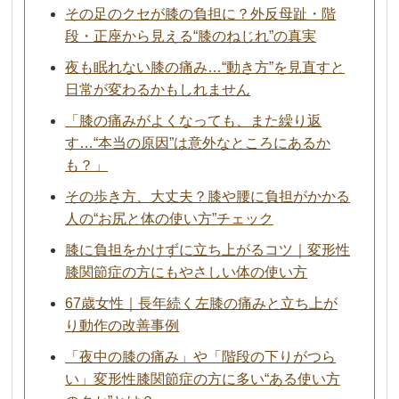
その足のクセが膝の負担に？外反母趾・階
段・正座から見える“膝のねじれ”の真実
夜も眠れない膝の痛み…“動き方”を見直すと
日常が変わるかもしれません
「膝の痛みがよくなっても、また繰り返
す…“本当の原因”は意外なところにあるか
も？」
その歩き方、大丈夫？膝や腰に負担がかかる
人の“お尻と体の使い方”チェック
膝に負担をかけずに立ち上がるコツ｜変形性
膝関節症の方にもやさしい体の使い方
67歳女性｜長年続く左膝の痛みと立ち上が
り動作の改善事例
「夜中の膝の痛み」や「階段の下りがつら
い」変形性膝関節症の方に多い“ある使い方