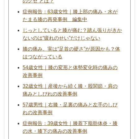
のクセ”とは？
症例報告：63歳女性｜膝上部の痛み・水が
たまる膝の再発事例 編集中
じっとしていると膝が痛む？踏ん張りがきか
ないのは“疲れのせい”だけじゃない
膝の痛み、実は“足首の硬さ”が原因かも？体
はつながっている
54歳女性｜膝の変形と体勢変化時の痛みの
改善事例
32歳女性｜産後から続く膝・股関節・肩の
痛みとしびれの改善事例
57歳男性｜右膝・足裏の痛みと左手のしび
れの改善事例
症例報告：39歳女性｜膝蓋下脂肪体炎・膝
の水・膝下の痛みの改善事例