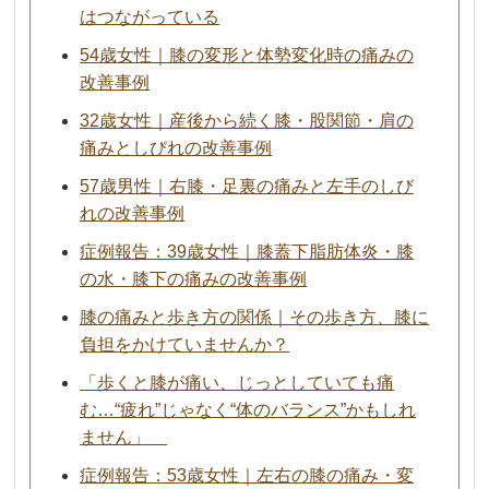
はつながっている
54歳女性｜膝の変形と体勢変化時の痛みの
改善事例
32歳女性｜産後から続く膝・股関節・肩の
痛みとしびれの改善事例
57歳男性｜右膝・足裏の痛みと左手のしび
れの改善事例
症例報告：39歳女性｜膝蓋下脂肪体炎・膝
の水・膝下の痛みの改善事例
膝の痛みと歩き方の関係｜その歩き方、膝に
負担をかけていませんか？
「歩くと膝が痛い、じっとしていても痛
む…“疲れ”じゃなく“体のバランス”かもしれ
ません」
症例報告：53歳女性｜左右の膝の痛み・変