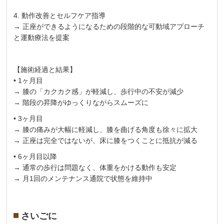
4. 動作改善とセルフケア指導
→ 正座ができるようになるための段階的な可動域アプローチ
と運動療法を提案
【施術経過と結果】
• 1ヶ月目
→ 膝の「カクカク感」が軽減し、歩行中の不安が減少
→ 階段の昇降がゆっくりながらスムーズに
• 3ヶ月目
→ 膝の痛みが大幅に軽減し、膝を曲げる角度も徐々に拡大
→ 正座は完全ではないが、床に膝をつくことに抵抗が減る
• 6ヶ月目以降
→ 通常の歩行は問題なく、体重をかける動作も安定
→ 月1回のメンテナンス通院で状態を維持中
さいごに