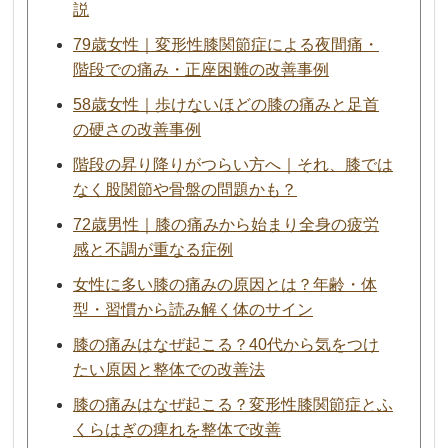
説
79歳女性｜変形性膝関節症による夜間痛・
階段での痛み・正座困難の改善事例
58歳女性｜歩けないほどの膝の痛みと足首
の硬さの改善事例
階段の昇り降りがつらい方へ｜それ、膝では
なく股関節や骨盤の問題かも？
72歳男性｜膝の痛みから始まり全身の疲労
感と不調が重なる症例
女性に多い膝の痛みの原因とは？年齢・体
型・習慣から読み解く体のサイン
膝の痛みはなぜ起こる？40代から気をつけ
たい原因と整体での改善法
膝の痛みはなぜ起こる？変形性膝関節症とふ
くらはぎの痺れを整体で改善