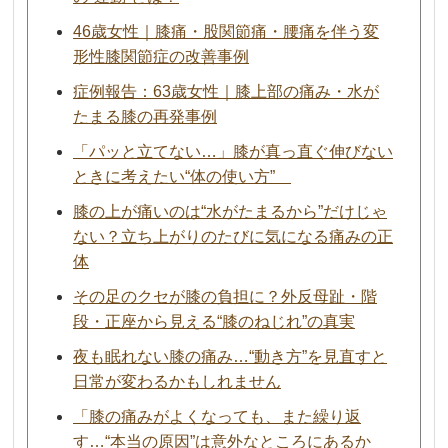
46歳女性｜膝痛・股関節痛・腰痛を伴う変
形性膝関節症の改善事例
症例報告：63歳女性｜膝上部の痛み・水が
たまる膝の再発事例
「パッと立てない…」膝が真っ直ぐ伸びない
ときに考えたい“体の使い方”
膝の上が痛いのは“水がたまるから”だけじゃ
ない？立ち上がりのたびに気になる痛みの正
体
その足のクセが膝の負担に？外反母趾・階
段・正座から見える“膝のねじれ”の真実
夜も眠れない膝の痛み…“動き方”を見直すと
日常が変わるかもしれません
「膝の痛みがよくなっても、また繰り返
す…“本当の原因”は意外なところにあるか