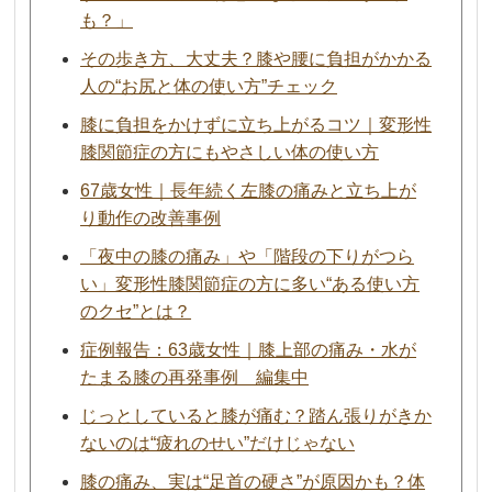
も？」
その歩き方、大丈夫？膝や腰に負担がかかる
人の“お尻と体の使い方”チェック
膝に負担をかけずに立ち上がるコツ｜変形性
膝関節症の方にもやさしい体の使い方
67歳女性｜長年続く左膝の痛みと立ち上が
り動作の改善事例
「夜中の膝の痛み」や「階段の下りがつら
い」変形性膝関節症の方に多い“ある使い方
のクセ”とは？
症例報告：63歳女性｜膝上部の痛み・水が
たまる膝の再発事例 編集中
じっとしていると膝が痛む？踏ん張りがきか
ないのは“疲れのせい”だけじゃない
膝の痛み、実は“足首の硬さ”が原因かも？体