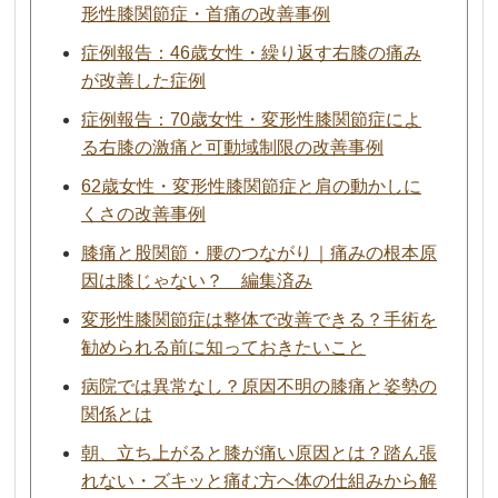
形性膝関節症・首痛の改善事例
症例報告：46歳女性・繰り返す右膝の痛み
が改善した症例
症例報告：70歳女性・変形性膝関節症によ
る右膝の激痛と可動域制限の改善事例
62歳女性・変形性膝関節症と肩の動かしに
くさの改善事例
膝痛と股関節・腰のつながり｜痛みの根本原
因は膝じゃない？ 編集済み
変形性膝関節症は整体で改善できる？手術を
勧められる前に知っておきたいこと
病院では異常なし？原因不明の膝痛と姿勢の
関係とは
朝、立ち上がると膝が痛い原因とは？踏ん張
れない・ズキッと痛む方へ体の仕組みから解