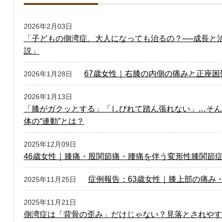
2026年2月03日
「子どもの側湾症、大人になっても治るの？──成長と
説」
67歳女性｜右膝の内側の痛みと正座困
2026年1月28日
2026年1月13日
「膝がガクッとする」「しびれて踏ん張れない」…そん
体の“連動”とは？
2025年12月09日
46歳女性｜膝痛・股関節痛・腰痛を伴う変形性膝関節
症例報告：63歳女性｜膝上部の痛み
2025年11月25日
2025年11月21日
側湾症は「背骨の歪み」だけじゃない？見落とされやすい