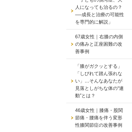
人になっても治るの？
──成長と治療の可能性
を専門的に解説」
67歳女性｜右膝の内側
の痛みと正座困難の改
善事例
「膝がガクッとする」
「しびれて踏ん張れな
い」…そんなあなたが
見落としがちな体の“連
動”とは？
46歳女性｜膝痛・股関
節痛・腰痛を伴う変形
性膝関節症の改善事例