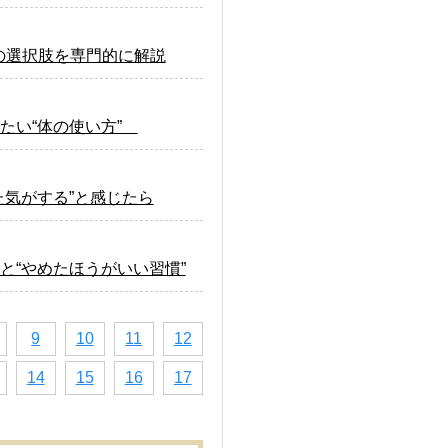
の選択肢を専門的に解説
たい“体の使い方”
気がする”と感じたら
と“やめたほうがいい習慣”
9
10
11
12
14
15
16
17