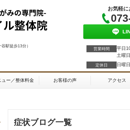
お気軽に
073
L
十谷駅徒歩13分）
平日1
営業時間
土曜日
日曜
定休日
ニュー／整体料金
お客様の声
アクセス
症状ブログ一覧