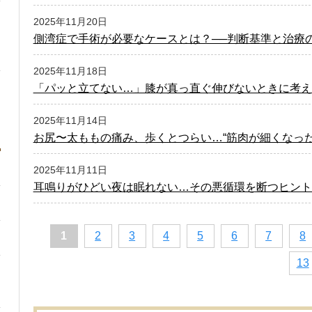
2025年11月20日
側湾症で手術が必要なケースとは？──判断基準と治療
2025年11月18日
「パッと立てない…」膝が真っ直ぐ伸びないときに考え
2025年11月14日
お尻〜太ももの痛み、歩くとつらい…“筋肉が細くなった
2025年11月11日
耳鳴りがひどい夜は眠れない…その悪循環を断つヒント
1
2
3
4
5
6
7
8
13